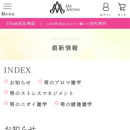
Menu
ログイン
カート
30
返品保証
送料無料
日間
3,850円(税込)以上のご購入で
INFORMATION
最新情報
INDEX
お知らせ
男のアロマ雑学
男のストレスマネジメント
男のニオイ雑学
男の健康雑学
お知らせ